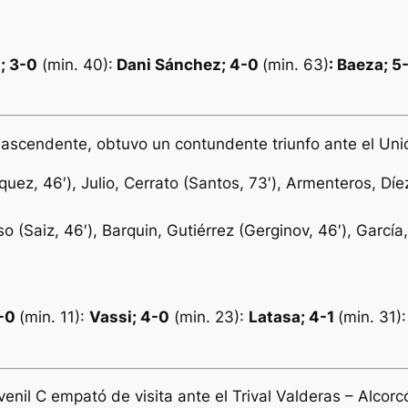
a
; 3-0
(min. 40):
Dani Sánchez
; 4-0
(min. 63)
: Baeza; 5
se ascendente, obtuvo un contundente triunfo ante el Un
uez, 46′), Julio, Cerrato (Santos, 73′), Armenteros, Díez
 (Saiz, 46′), Barquin, Gutiérrez (Gerginov, 46′), Garcí
3-0
(min. 11):
Vassi; 4-0
(min. 23):
Latasa; 4-1
(min. 31)
uvenil C empató de visita ante el Trival Valderas – Alcor