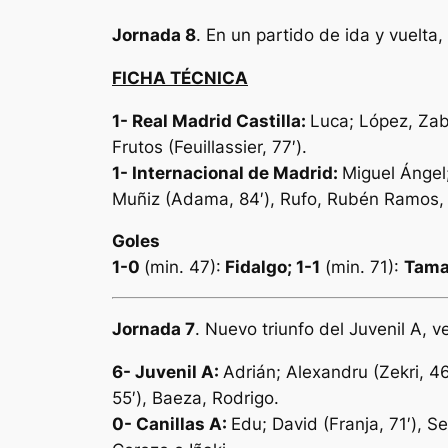
Jornada 8
. En un partido de ida y vuelta,
FICHA TÉCNICA
1- Real Madrid Castilla:
Luca; López, Zaba
Frutos (Feuillassier, 77′).
1- Internacional de Madrid:
Miguel Ángel
Muñiz (Adama, 84′), Rufo, Rubén Ramos, 
Goles
1-0
(min. 47):
Fidalgo; 1-1
(min. 71):
Tama
Jornada 7
. Nuevo triunfo del Juvenil A,
6- Juvenil A:
Adrián; Alexandru (Zekri, 46
55′), Baeza, Rodrigo.
0- Canillas A:
Edu; David (Franja, 71′), S