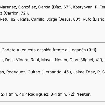
artínez, González, García (Díaz, 67′), Kostynyan, P. Fe
 (Carrion, 72′).
tu, 82′), Rafa, Carrillo, Jorge (Jesús, 80′), Rufo (Llario
l Cadete A, en esta ocasión frente al Leganés
(3-1)
.
′), De la Víbora, Raúl, Mavel, Néstor, Diby (Miguel, 41′)
as, Rodríguez, Guirao (Hernando, 45′), Jaime Fdez, R. 
; 2-1
(min. 49):
Rodríguez; 3-1
(min. 72):
Nésto
r.