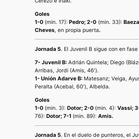
Cerezo e Iñaki.
Goles
1-0
(min. 17):
Pedro; 2-0
(min. 33):
Baez
Cheves
, en propia puerta
.
Jornada 5
. El Juvenil B sigue con en fa
7-
Juvenil B:
Adrián Quintela; Diego (Blázq
Arribas, Jordi (Amis, 46′).
1- Unión Adarve B:
Matesanz; Veiga, Ayuso
Peralta (Acebal, 60′), Albelda.
Goles
1-0
(min. 3):
Dotor; 2-0
(min. 4):
Vassi; 
76):
Dotor; 7-1
(min. 89):
Amis.
Jornada 5
. En el duelo de punteros, el J