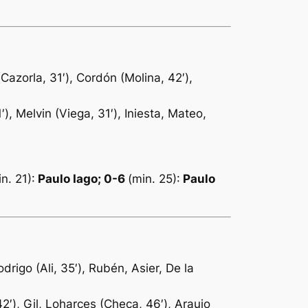
Cazorla, 31′), Cordón (Molina, 42′),
), Melvin (Viega, 31′), Iniesta, Mateo,
n. 21):
Paulo Iago; 0-6
(min. 25):
Paulo
rigo (Ali, 35′), Rubén, Asier, De la
42′), Gil, Loharces (Checa, 46′), Araujo