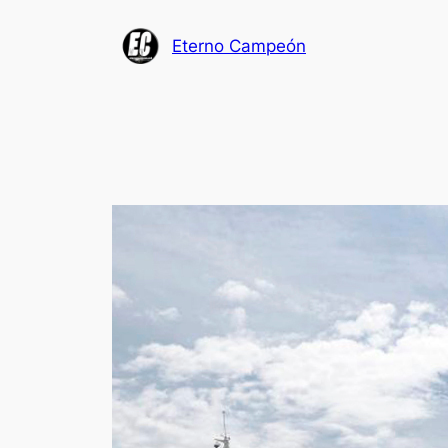
Saltar
al
Eterno Campeón
contenido