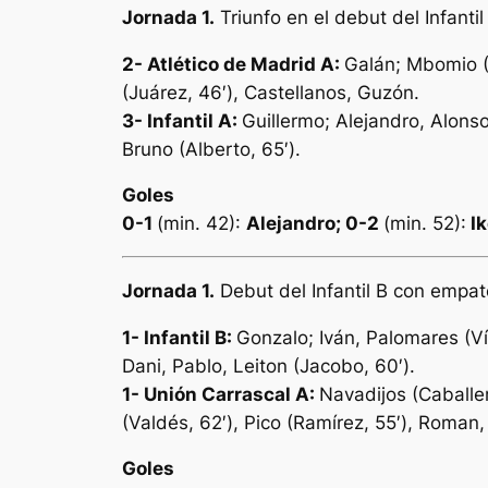
Jornada 1.
Triunfo en el debut del Infanti
2-
Atlético de Madrid A:
Galán; Mbomio (C
(Juárez, 46′), Castellanos, Guzón.
3- Infantil A:
Guillermo; Alejandro, Alonso
Bruno (Alberto, 65′).
Goles
0-1
(min. 42):
Alejandro
; 0-2
(min. 52):
Ik
Jornada 1.
Debut del Infantil B con empat
1-
Infantil B:
Gonzalo; Iván, Palomares (Víc
Dani, Pablo, Leiton (Jacobo, 60′).
1- Unión Carrascal A:
Navadijos (Caballer
(Valdés, 62′), Pico (Ramírez, 55′), Roman
Goles