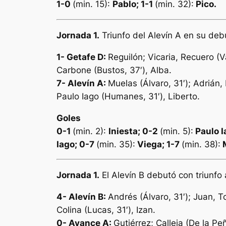
1-0
(min. 15):
Pablo
; 1-1
(min. 32):
Pico
.
Jornada 1.
Triunfo del
Alevín
A en su debu
1-
Getafe D:
Reguilón; Vicaria, Recuero (V
Carbone (Bustos, 37′), Alba.
7- Alevín A:
Muelas (Álvaro, 31′); Adrián, 
Paulo Iago (Humanes, 31′), Liberto.
Goles
0-1
(min. 2):
Iniesta
; 0-2
(min. 5):
Paulo I
Iago; 0-7
(min. 35):
Viega; 1-7
(min. 38):
M
Jornada 1.
El Alevín B debutó con triunfo
4-
Alevín B:
Andrés (Álvaro, 31′); Juan, T
Colina (Lucas, 31′), Izan.
0- Avance A:
Gutiérrez; Calleja (De la Pe