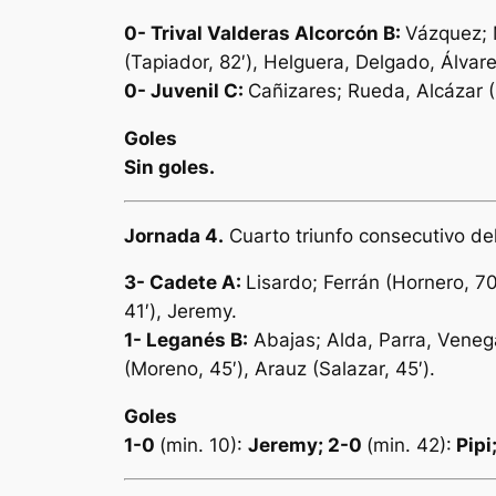
0- Trival Valderas Alcorcón B:
Vázquez; M
(Tapiador, 82′), Helguera, Delgado, Álvarez
0-
Juvenil C:
Cañizares; Rueda, Alcázar (Re
Goles
Sin goles.
Jornada 4.
Cuarto triunfo consecutivo de
3- Cadete A:
Lisardo; Ferrán (Hornero, 70
41′), Jeremy.
1-
Leganés B:
Abajas; Alda, Parra, Veneg
(Moreno, 45′), Arauz (Salazar, 45′).
Goles
1-0
(min. 10):
Jeremy; 2-0
(min. 42):
Pipi