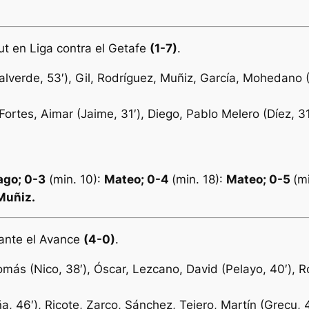
t en Liga contra el Getafe
(1-7)
.
alverde, 53′), Gil, Rodríguez, Muñiz, García, Mohedano (
Fortes, Aimar (Jaime, 31′), Diego, Pablo Melero (Díez, 31′
ago; 0-3
(min. 10):
Mateo; 0-4
(min. 18):
Mateo; 0-5
(mi
uñiz.
 ante el Avance
(4-0)
.
omás (Nico, 38′), Óscar, Lezcano, David (Pelayo, 40′), Rod
ña, 46′), Ricote, Zarco, Sánchez, Tejero, Martín (Grecu, 