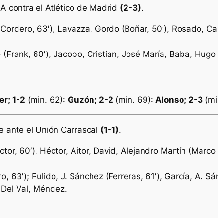
l A contra el Atlético de Madrid
(2-3)
.
ordero, 63′), Lavazza, Gordo (Boñar, 50′), Rosado, Car
 (Frank, 60′), Jacobo, Cristian, José María, Baba, Hugo (
er; 1-2
(min. 62):
Guzón; 2-2
(min. 69):
Alonso; 2-3
(mi
e ante el Unión Carrascal
(1-1)
.
tor, 60′), Héctor, Aitor, David, Alejandro Martín (Marco
o, 63′); Pulido, J. Sánchez (Ferreras, 61′), García, A. 
, Del Val, Méndez.