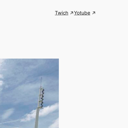
Twich
Yotube