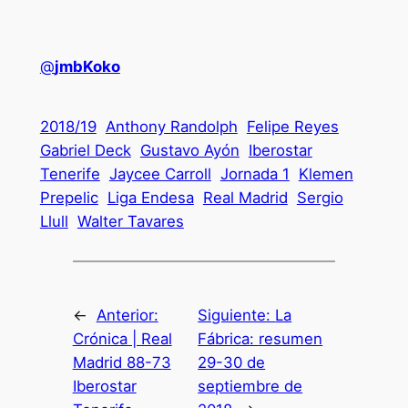
@
jmbKoko
2018/19
Anthony Randolph
Felipe Reyes
Gabriel Deck
Gustavo Ayón
Iberostar
Tenerife
Jaycee Carroll
Jornada 1
Klemen
Prepelic
Liga Endesa
Real Madrid
Sergio
Llull
Walter Tavares
←
Anterior:
Siguiente:
La
Crónica | Real
Fábrica: resumen
Madrid 88-73
29-30 de
Iberostar
septiembre de