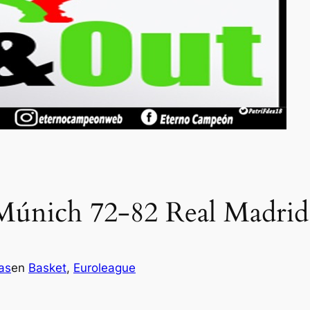
Múnich 72-82 Real Madrid
as
en
Basket
, 
Euroleague