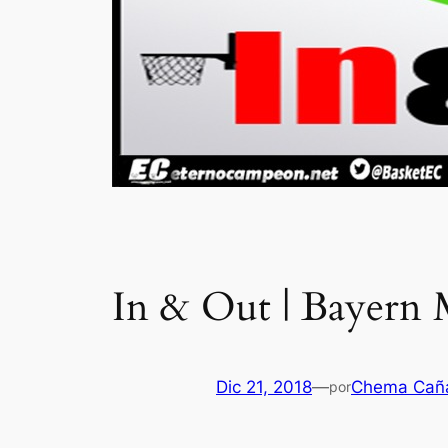
In & Out | Bayern 
Dic 21, 2018
—
Chema Cañ
por