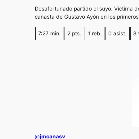
Desafortunado partido el suyo. Víctima de
canasta de Gustavo Ayón en los primeros 
7:27 min.
2 pts.
1 reb.
0 asist.
3 
@
jmcanasv