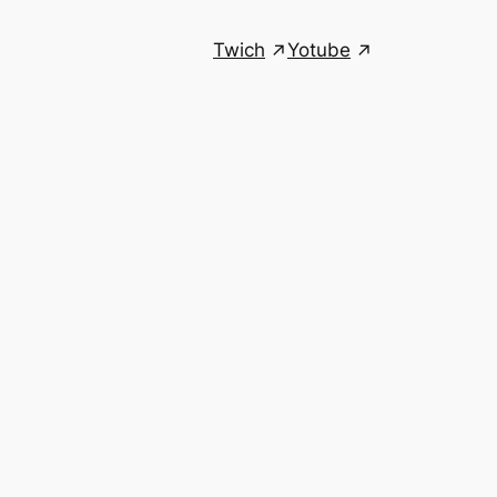
Twich
Yotube