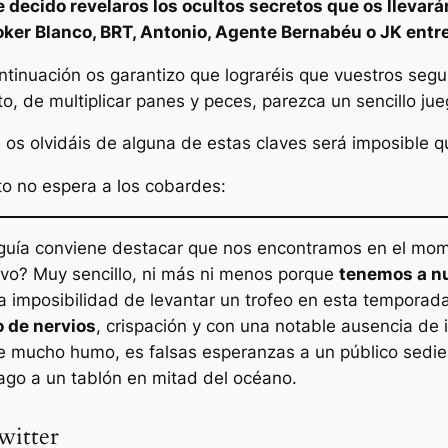
e decido revelaros los ocultos secretos que os llevarán
oker Blanco, BRT, Antonio, Agente Bernabéu o JK
entr
ontinuación os garantizo que lograréis que vuestros seg
o, de multiplicar panes y peces, parezca un sencillo jue
 os olvidáis de alguna de estas claves será imposible qu
to no espera a los cobardes:
uía conviene destacar que nos encontramos en el momen
tivo? Muy sencillo, ni más ni menos porque
tenemos a nu
 imposibilidad de levantar un trofeo en esta temporada
o de nervios
, crispación y con una notable ausencia de 
mucho humo, es falsas esperanzas a un público sedient
rago a un tablón en mitad del océano.
witter