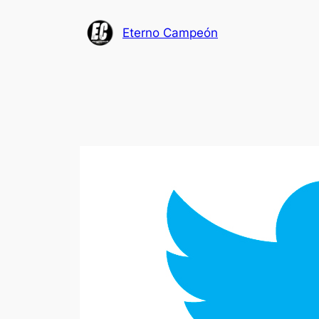
Saltar
al
Eterno Campeón
contenido