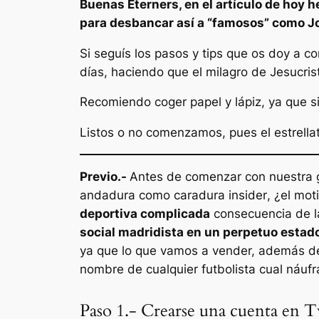
Buenas Eterners, en el artículo de hoy h
para desbancar así a “
famosos
” como
J
Si seguís los pasos y tips que os doy a c
días, haciendo que el milagro de Jesucrist
Recomiendo coger papel y lápiz, ya que si
Listos o no comenzamos, pues el estrella
Previo.-
Antes de comenzar con nuestra g
andadura como
caradura insider
, ¿el mo
deportiva complicada
consecuencia de la
social madridista en un perpetuo estad
ya que lo que vamos a vender, además de 
nombre de cualquier futbolista cual náuf
Paso 1.- Crearse una cuenta en T