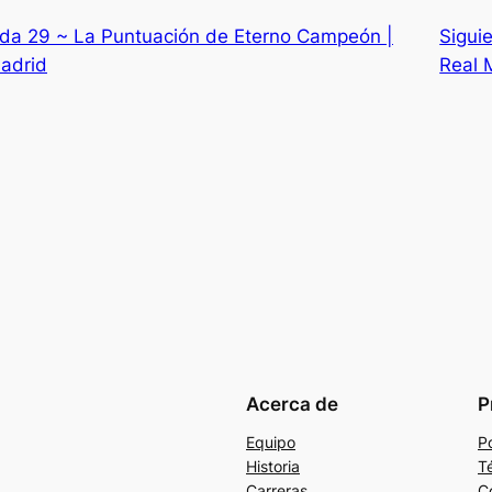
ada 29 ~ La Puntuación de Eterno Campeón |
Sigui
Madrid
Real 
Acerca de
P
Equipo
Po
Historia
T
Carreras
C