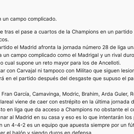
en un campo complicado.
ace tras el pase a cuartos de la Champions en un partido
cos.
artido el Madrid afronta la jornada número 28 de liga un
ta un campo complicado como el Madrigal y un rival duro
o cual supone un reto mayor para los de Ancelloti.
tar con Carvajal ni tampoco con Militao que siguen lesio
ará en el partido después del desgaste que supuso el pa
 Fran García, Camavinga, Modric, Brahim, Arda Guler, Ro
illareal viene de caer con estrépito en la última jornada 
to en liga que da acceso a Champions no obstante el c
anar al Madrid en su casa y eso es lo que intentarán los
 con un 4-4-2 es un equipo que apuesta siempre por un fú
er el balón y siendo duros en defensa.