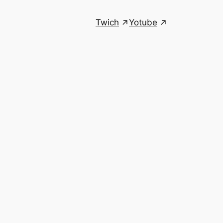
Twich
Yotube