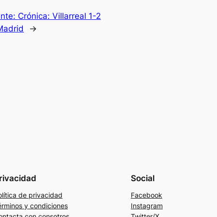
ente:
Crónica: Villarreal 1-2
Madrid
→
rivacidad
Social
lítica de privacidad
Facebook
érminos y condiciones
Instagram
ontacta con consotros
Twitter/X