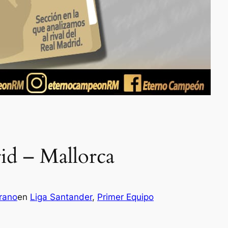
rid – Mallorca
rano
en
Liga Santander
, 
Primer Equipo