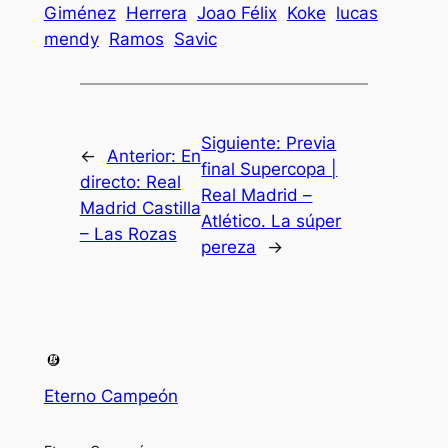
Giménez
Herrera
Joao Félix
Koke
lucas
mendy
Ramos
Savic
Siguiente:
Previa
←
Anterior:
En
final Supercopa |
directo: Real
Real Madrid –
Madrid Castilla
Atlético. La súper
– Las Rozas
pereza
→
Eterno Campeón