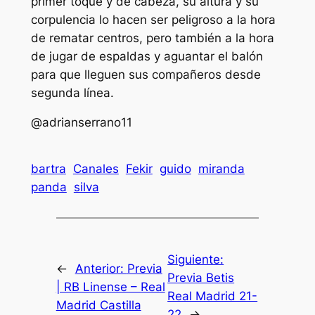
primer toque y de cabeza, su altura y su
corpulencia lo hacen ser peligroso a la hora
de rematar centros, pero también a la hora
de jugar de espaldas y aguantar el balón
para que lleguen sus compañeros desde
segunda línea.
@adrianserrano11
bartra
Canales
Fekir
guido
miranda
panda
silva
Siguiente:
←
Anterior:
Previa
Previa Betis
| RB Linense – Real
Real Madrid 21-
Madrid Castilla
22
→