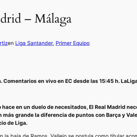
adrid – Málaga
tiz
en
Liga Santander
, 
Primer Equipo
a. Comentarios en vivo en EC desde las 15:45 h. LaLi
o hace en un duelo de necesitados, El Real Madrid neces
 más grande la diferencia de puntos con Barça y Valen
io de Liga.
on la baja de Ramos, Vallejo se postula como titular a