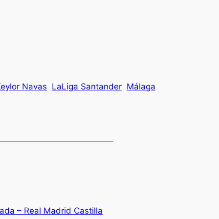
eylor Navas
LaLiga Santander
Málaga
ada – Real Madrid Castilla