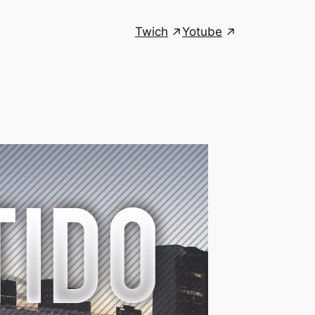
Twich
Yotube