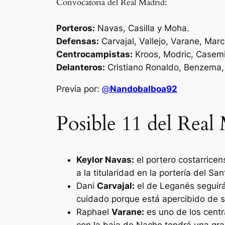
Convocatoria del Real Madrid:
Porteros:
Navas, Casilla y Moha.
Defensas:
Carvajal, Vallejo, Varane, Marc
Centrocampistas:
Kroos, Modric, Casemir
Delanteros:
Cristiano Ronaldo, Benzema,
Previa por:
@
Nandobalboa92
Posible 11 del Real
Keylor Navas:
el portero costarricen
a la titularidad en la portería del S
Dani
Carvajal:
el de Leganés seguirá 
cuidado porque está apercibido de s
Raphael
Varane:
es uno de los centr
con la baja de Nacho tendrá una gra