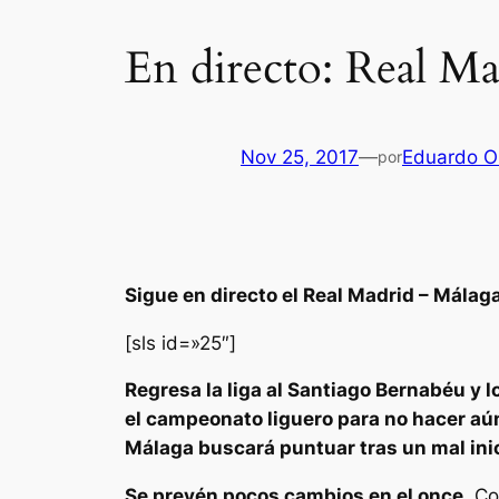
En directo: Real M
Nov 25, 2017
—
Eduardo Or
por
Sigue en directo el Real Madrid – Málag
[sls id=»25″]
Regresa la liga al Santiago Bernabéu y l
el campeonato liguero para no hacer aún
Málaga buscará puntuar tras un mal inic
Se prevén pocos cambios en el once
. C