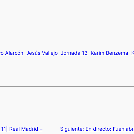
co Alarcón
Jesús Vallejo
Jornada 13
Karim Benzema
K
 11| Real Madrid –
Siguiente:
En directo: Fuenlabr