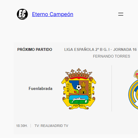
Saltar
al
Eterno Campeón
contenido