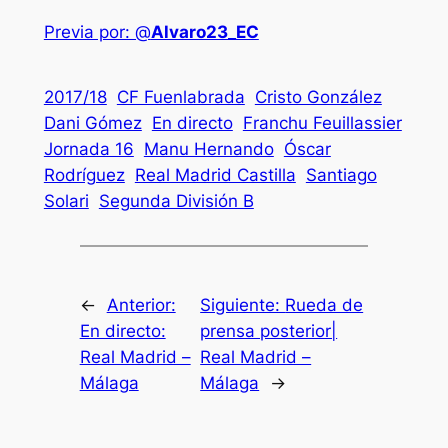
Previa por: @
Alvaro23_EC
2017/18
CF Fuenlabrada
Cristo González
Dani Gómez
En directo
Franchu Feuillassier
Jornada 16
Manu Hernando
Óscar
Rodríguez
Real Madrid Castilla
Santiago
Solari
Segunda División B
←
Anterior:
Siguiente:
Rueda de
En directo:
prensa posterior|
Real Madrid –
Real Madrid –
Málaga
Málaga
→