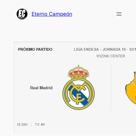
Saltar
al
Eterno Campeón
contenido