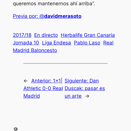
queremos mantenernos ahí arriba”.
Previa por: @
davidmerasoto
2017/18
En directo
Herbalife Gran Canaria
Jornada 10
Liga Endesa
Pablo Laso
Real
Madrid Baloncesto
←
Anterior:
1×1|
Siguiente:
Dan
Athletic 0-0 Real
Duscak: pasar es
Madrid
un arte
→