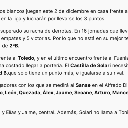
Los blancos juegan este 2 de diciembre en casa frente a
 la liga y lucharán por llevarse los 3 puntos.
superado su racha de derrotas. En 16 jornadas que lle
empates y 5 victorias. Por lo que no está en su mejor t
ón de
2ªB.
rente al
Toledo
, y en el último encuentro frente al Fuen
ha costado llegar a portería. El
Castilla de Solari
necesit
d B,
que solo tiene un punto más, e igualarse a su rival.
jugadores con los que se medirá al
Sanse
en el
Alfredo D
, León, Quezada, Álex, Jaume, Seoane, Arturo, Mancebo
y Elías y Jaime, central. Además, Solari no llama a To