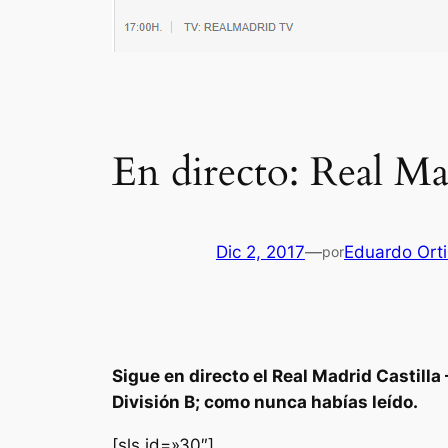
En directo: Real Ma
Dic 2, 2017
—
Eduardo Orti
por
Sigue en directo el Real Madrid Castill
División B; como nunca habías leído.
[sls id=»30″]