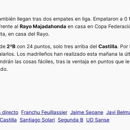
también llegan tras dos empates en liga. Empataron a 0 
frente al
Rayo Majadahonda
en casa en Copa Federación
lta, en casa del Rayo.
 de
2ªB
con 24 puntos, solo tres arriba del
Castilla
. Por
ualarlos. Los madrileños han realizado esta mañana la ú
ndrán las cosas fáciles, tras la ventaja en puntos que le
ido.
 directo
Franchu Feuillassier
Jaime Seoane
Javi Belm
Castilla
Santiago Solari
Segunda B
UD Sanse