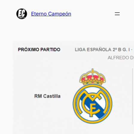
Saltar
al
Eterno Campeón
contenido