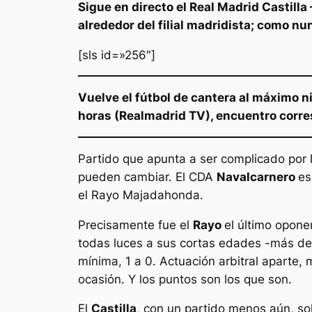
Sigue en directo el Real Madrid Castill
alrededor del filial madridista; como nu
[sls id=»256″]
Vuelve el fútbol de cantera al máximo n
horas (Realmadrid TV), encuentro corres
Partido que apunta a ser complicado por l
pueden cambiar. El CDA
Navalcarnero
es
el Rayo Majadahonda.
Precisamente fue el
Rayo
el último opone
todas luces a sus cortas edades -más de l
mínima, 1 a 0. Actuación arbitral aparte,
ocasión. Y los puntos son los que son.
El
Castilla
, con un partido menos aún, so