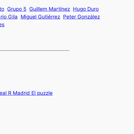
to
Grupo 5
Guillem Martínez
Hugo Duro
rio Gila
Miguel Gutiérrez
Peter González
es
real R Madrid El puzzle