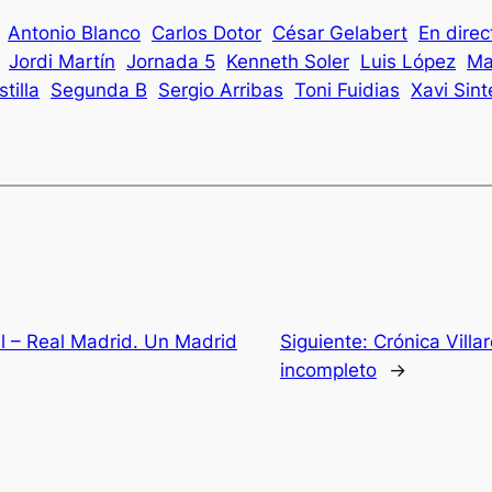
Antonio Blanco
Carlos Dotor
César Gelabert
En direc
Jordi Martín
Jornada 5
Kenneth Soler
Luis López
Ma
tilla
Segunda B
Sergio Arribas
Toni Fuidias
Xavi Sint
eal – Real Madrid. Un Madrid
Siguiente:
Crónica Villa
incompleto
→