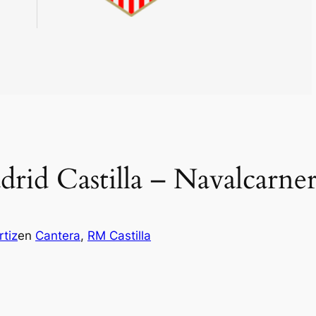
drid Castilla – Navalcarne
tiz
en
Cantera
, 
RM Castilla