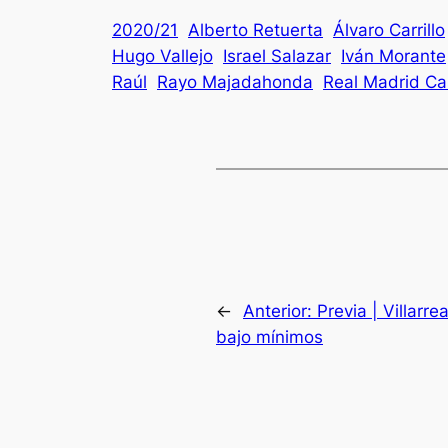
2020/21
Alberto Retuerta
Álvaro Carrillo
Hugo Vallejo
Israel Salazar
Iván Morante
Raúl
Rayo Majadahonda
Real Madrid Cas
←
Anterior:
Previa | Villarr
bajo mínimos