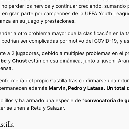
lla no perder los nervios y continuar creciendo, sumand
to en gran parte por campeones de la UEFA Youth Leagu
ianza en su juego y prestaciones.
der a otro problema mayor que la clasificación en la t
 podrían ser complicadas por motivo del COVID-19, y así
e a 2 jugadores, debido a múltiples problemas en el pr
ube
y
Chust
están en esa dinámica, junto al juvenil Aran
fensa.
enfermería del propio Castilla tras confirmarse una rotur
la permanecen además
Marvin, Pedro y Latasa.
Un total 
bolillos y ha armado una especie de
“convocatoria de g
eter se unen a Retu y Salazar.
tilla