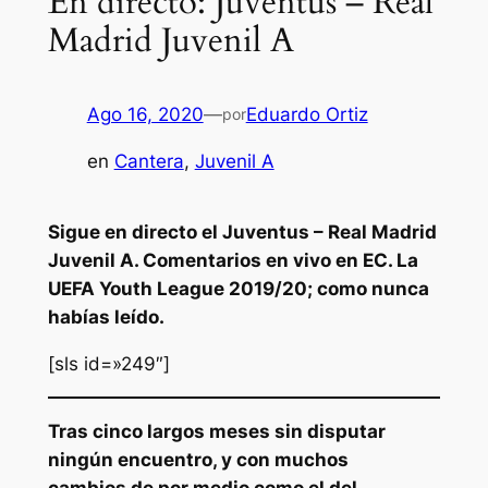
En directo: Juventus – Real
Madrid Juvenil A
Ago 16, 2020
—
Eduardo Ortiz
por
en
Cantera
, 
Juvenil A
Sigue en directo el Juventus – Real Madrid
Juvenil A. Comentarios en vivo en EC. La
UEFA Youth League 2019/20; como nunca
habías leído.
[sls id=»249″]
Tras cinco largos meses sin disputar
ningún encuentro, y con muchos
cambios de por medio como el del