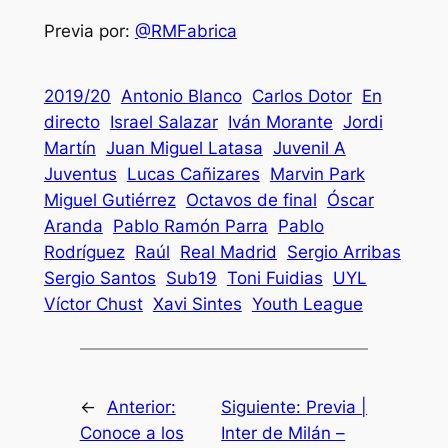
Previa por:
@RMFabrica
2019/20
Antonio Blanco
Carlos Dotor
En
directo
Israel Salazar
Iván Morante
Jordi
Martín
Juan Miguel Latasa
Juvenil A
Juventus
Lucas Cañizares
Marvin Park
Miguel Gutiérrez
Octavos de final
Óscar
Aranda
Pablo Ramón Parra
Pablo
Rodríguez
Raúl
Real Madrid
Sergio Arribas
Sergio Santos
Sub19
Toni Fuidias
UYL
Víctor Chust
Xavi Sintes
Youth League
←
Anterior:
Siguiente:
Previa |
Conoce a los
Inter de Milán –