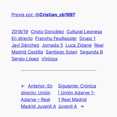
Previa por: @
Cristian_cb1997
2018/19
Cristo González
Cultural Leonesa
En directo
Franchu Feuillassier
Grupo 1
Javi Sánchez
Jornada 5
Luca Zidane
Real
Madrid Castilla
Santiago Solari
Segunda B
Sergio López
Vinícius
←
Anterior:
En
Siguiente:
Crónica
directo: Unión
| Unión Adarve 1-
Adarve – Real
1 Real Madrid
Madrid Juvenil A
Juvenil A
→