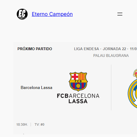
Saltar
al
Eterno Campeón
contenido