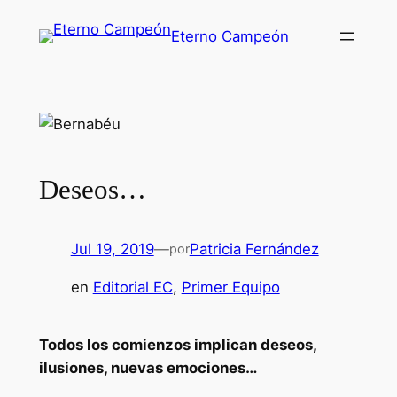
Saltar
Eterno Campeón
al
contenido
Deseos…
Jul 19, 2019
—
Patricia Fernández
por
en
Editorial EC
, 
Primer Equipo
Todos los comienzos implican deseos,
ilusiones, nuevas emociones…