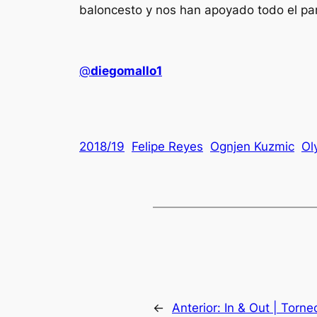
baloncesto y nos han apoyado todo el par
@
diegomallo1
2018/19
Felipe Reyes
Ognjen Kuzmic
Ol
←
Anterior:
In & Out | Torne