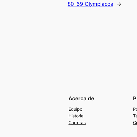
80-69 Olympiacos
→
Acerca de
P
Equipo
Po
Historia
T
Carreras
C