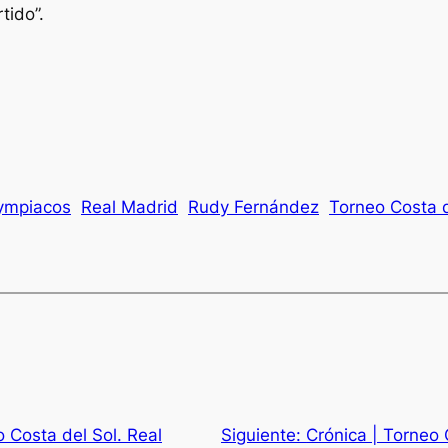
tido”.
ympiacos
Real Madrid
Rudy Fernández
Torneo Costa d
o Costa del Sol. Real
Siguiente:
Crónica | Torneo 