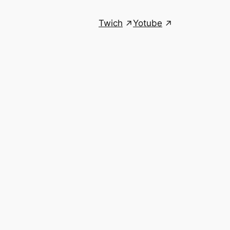
Twich
Yotube