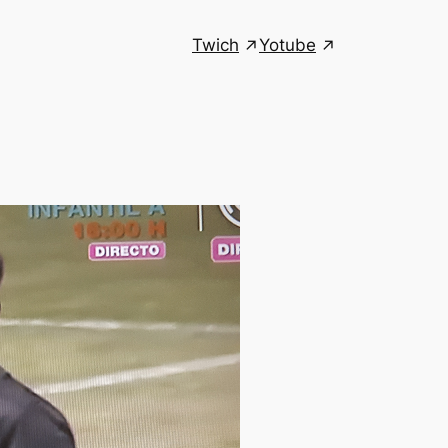
Twich
Yotube