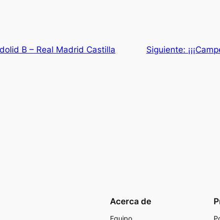
adolid B – Real Madrid Castilla
Siguiente:
¡¡¡Camp
Acerca de
P
Equipo
Po