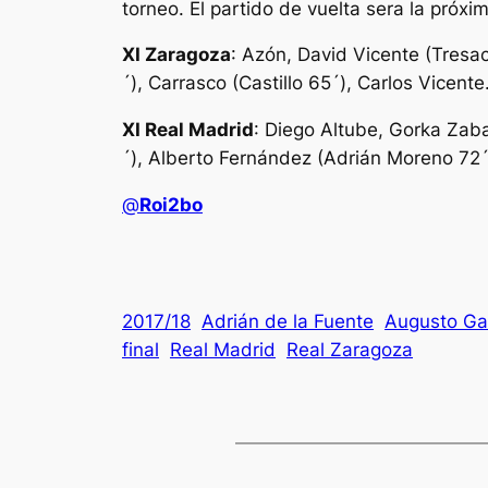
torneo. El partido de vuelta sera la pró
XI Zaragoza
: Azón, David Vicente (Tresa
´), Carrasco (Castillo 65´), Carlos Vicente
XI Real Madrid
: Diego Altube, Gorka Zaba
´), Alberto Fernández (Adrián Moreno 72´
@
Roi2bo
2017/18
Adrián de la Fuente
Augusto Ga
final
Real Madrid
Real Zaragoza