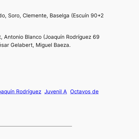
ado, Soro, Clemente, Baselga (Escuín 90+2
t, Antonio Blanco (Joaquín Rodríguez 69
ésar Gelabert, Miguel Baeza.
oaquín Rodríguez
Juvenil A
Octavos de