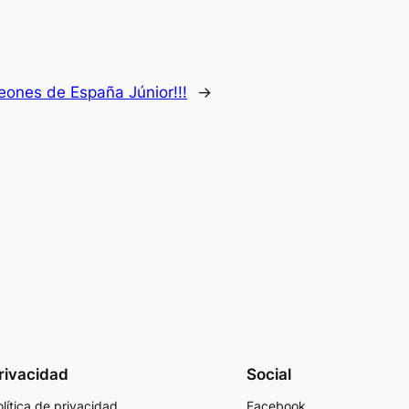
eones de España Júnior!!!
→
rivacidad
Social
lítica de privacidad
Facebook