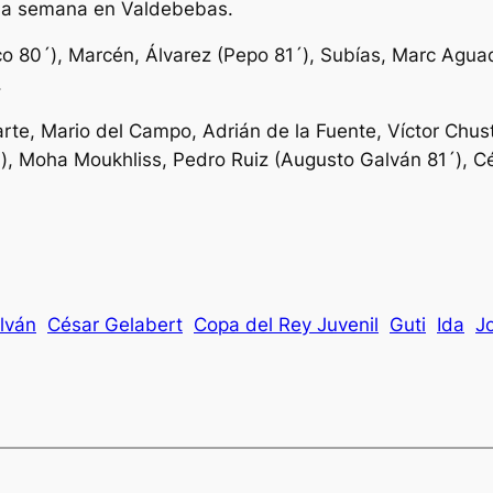
xima semana en Valdebebas.
co 80´), Marcén, Álvarez (Pepo 81´), Subías, Marc Agu
.
rte, Mario del Campo, Adrián de la Fuente, Víctor Chus
), Moha Moukhliss, Pedro Ruiz (Augusto Galván 81´), C
lván
César Gelabert
Copa del Rey Juvenil
Guti
Ida
J