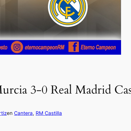
cia 3-0 Real Madrid Cast
tiz
en
Cantera
, 
RM Castilla