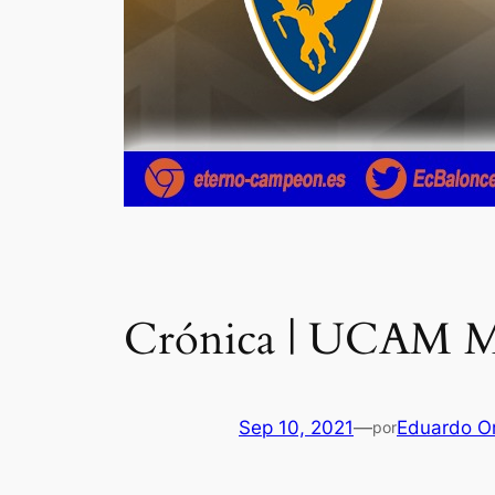
Crónica | UCAM Mur
Sep 10, 2021
—
Eduardo Or
por