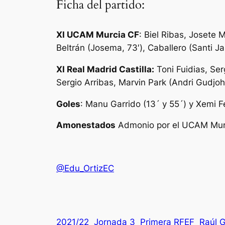
Ficha del partido:
XI UCAM Murcia CF
: Biel Ribas, Josete
Beltrán (Josema, 73′), Caballero (Santi 
XI Real Madrid Castilla:
Toni Fuidias, Ser
Sergio Arribas, Marvin Park (Andri Gudjoh
Goles
: Manu Garrido (13´ y 55´) y Xemi F
Amonestados
Admonio por el UCAM Murci
@Edu_OrtizEC
2021/22
Jornada 3
Primera RFEF
Raúl 