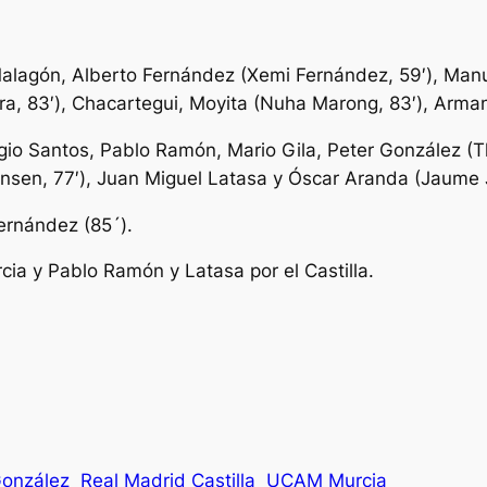
 Malagón, Alberto Fernández (Xemi Fernández, 59′), Manu
Jara, 83′), Chacartegui, Moyita (Nuha Marong, 83′), Arm
gio Santos, Pablo Ramón, Mario Gila, Peter González (Th
nsen, 77′), Juan Miguel Latasa y Óscar Aranda (Jaume J
ernández (85´).
a y Pablo Ramón y Latasa por el Castilla.
González
Real Madrid Castilla
UCAM Murcia