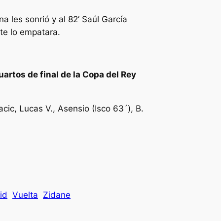
a les sonrió y al 82’ Saúl García
te lo empatara.
uartos de final de la Copa del Rey
acic, Lucas V., Asensio (Isco 63´), B.
id
Vuelta
Zidane