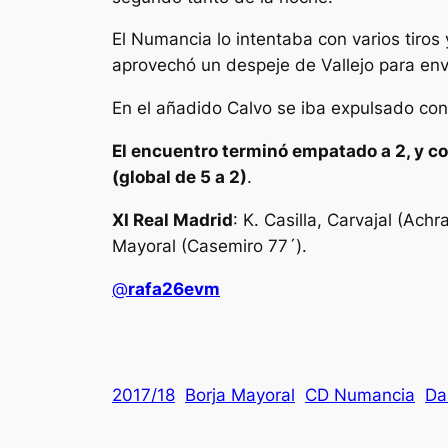
El Numancia lo intentaba con varios tiros
aprovechó un despeje de Vallejo para env
En el añadido Calvo se iba expulsado con 
El encuentro terminó empatado a 2, y con
(global de 5 a 2)
.
XI Real Madrid
: K. Casilla, Carvajal (Ach
Mayoral (Casemiro 77´).
@
rafa26evm
2017/18
Borja Mayoral
CD Numancia
Da