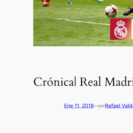
Crónica| Real Mad
Ene 11, 2018
—
Rafael Vald
por