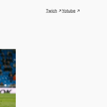
Twich
Yotube