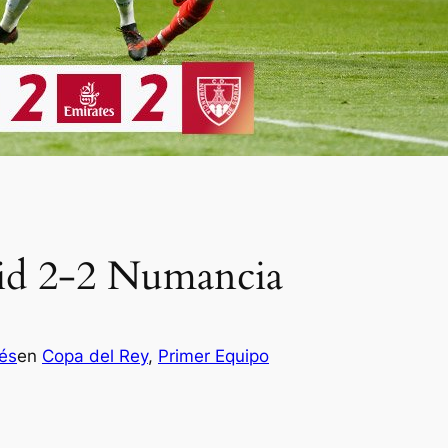
rid 2-2 Numancia
és
en
Copa del Rey
, 
Primer Equipo