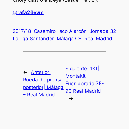
Chory Castro e Ideye (Lestienne 78’).
@
rafa26evm
2017/18
Casemiro
Isco Alarcón
Jornada 32
LaLiga Santander
Málaga CF
Real Madrid
Siguiente:
1×1|
←
Anterior:
Montakit
Rueda de prensa
Fuenlabrada 75-
posterior| Málaga
90 Real Madrid
– Real Madrid
→