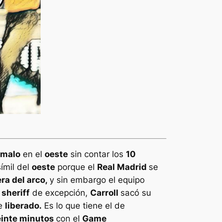
malo
en el
oeste
sin contar los
10
símil del
oeste
porque el
Real Madrid
se
ra del arco,
y sin embargo el equipo
n
sheriff
de excepción,
Carroll
sacó su
te
liberado.
Es lo que tiene el de
einte minutos
con el
Game