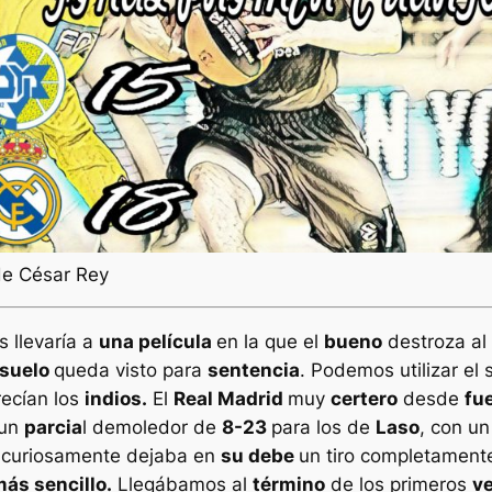
de César Rey
 llevaría a
una película
en la que el
bueno
destroza al
 suelo
queda visto para
sentencia
. Podemos utilizar el 
ecían los
indios.
El
Real Madrid
muy
certero
desde
fue
 un
parcia
l demoledor de
8-23
para los de
Laso
, con u
 curiosamente dejaba en
su debe
un tiro completamen
ás sencillo.
Llegábamos al
término
de los primeros
v