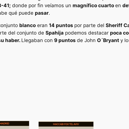
3-41;
donde por fin veíamos un
magnífico cuarto
en
de
 sabe qué puede
pasar
.
 conjunto
blanco
eran
14 puntos
por parte del
Sheriff Ca
rte del conjunto de
Spahija
podemos destacar
poca co
su haber.
Llegaban con
9 puntos
de John
O´Bryant
y l