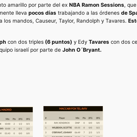
to amarillo por parte del ex
NBA Ramon Sessions
, qu
ente lleva
pocos días
trabajando a las órdenes
de Spa
l a los mandos, Causeur, Taylor, Randolph y Tavares.
Est
ph
con dos triples
(6 puntos)
y Edy
Tavares
con dos ce
quipo israelí por parte de
John O´Bryant.