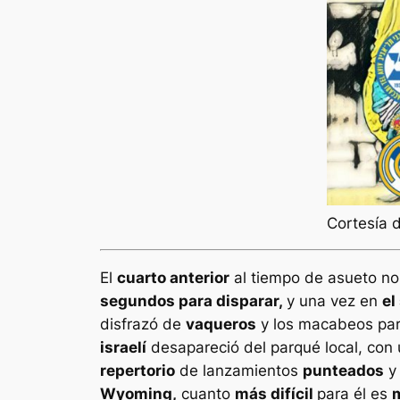
Cortesía 
El
cuarto anterior
al tiempo de asueto nos
segundos para disparar,
y una vez en
el
disfrazó de
vaqueros
y los macabeos par
israelí
desapareció del parqué local, con
repertorio
de lanzamientos
punteados
y
Wyoming,
cuanto
más difícil
para él es
m