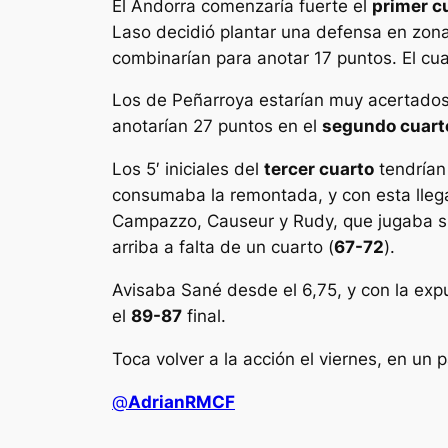
El Andorra comenzaría fuerte el
primer c
Laso decidió plantar una defensa en zona
combinarían para anotar 17 puntos. El cu
Los de Peñarroya estarían muy acertados d
anotarían 27 puntos en el
segundo cuart
Los 5′ iniciales del
tercer cuarto
tendrían
consumaba la remontada, y con esta llegab
Campazzo, Causeur y Rudy, que jugaba su 
arriba a falta de un cuarto (
67-72
).
Avisaba Sané desde el 6,75, y con la exp
el
89-87
final.
Toca volver a la acción el viernes, en un
@
AdrianRMCF