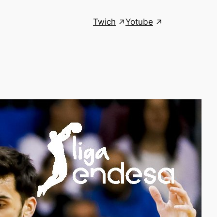
Twich
Yotube