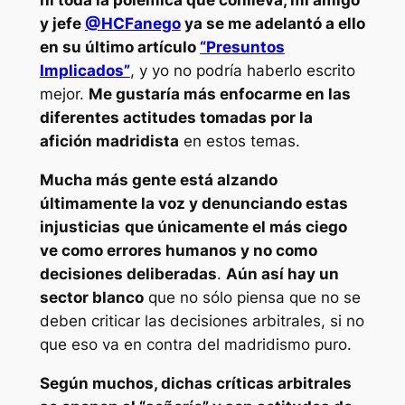
ni toda la polémica que conlleva, mi amigo
y jefe
@HCFanego
ya se me adelantó a ello
en su último artículo
“Presuntos
Implicados”
, y yo no podría haberlo escrito
mejor.
Me gustaría más enfocarme en las
diferentes actitudes tomadas por la
afición madridista
en estos temas.
Mucha más gente está alzando
últimamente la voz y denunciando estas
injusticias
que únicamente el más ciego
ve como errores humanos y no como
decisiones deliberadas
.
Aún así hay un
sector blanco
que no sólo piensa que no se
deben criticar las decisiones arbitrales, si no
que eso va en contra del madridismo puro.
Según muchos, dichas críticas arbitrales