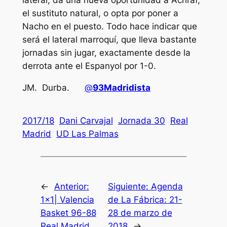
lateral, da una nueva oportunidad a Achraf,
el sustituto natural, o opta por poner a
Nacho en el puesto. Todo hace indicar que
será el lateral marroquí, que lleva bastante
jornadas sin jugar, exactamente desde la
derrota ante el Espanyol por 1-0.
JM. Durba.
@
93Madridista
2017/18
Dani Carvajal
Jornada 30
Real
Madrid
UD Las Palmas
←
Anterior:
Siguiente:
Agenda
1×1| Valencia
de La Fábrica: 21-
Basket 96-88
28 de marzo de
Real Madrid
2018
→