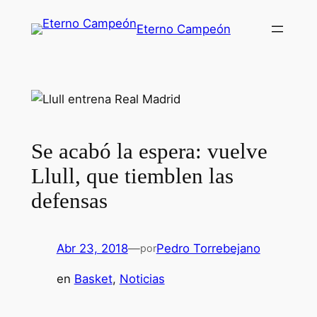
Saltar
Eterno Campeón
al
contenido
Se acabó la espera: vuelve
Llull, que tiemblen las
defensas
Abr 23, 2018
—
Pedro Torrebejano
por
en
Basket
, 
Noticias