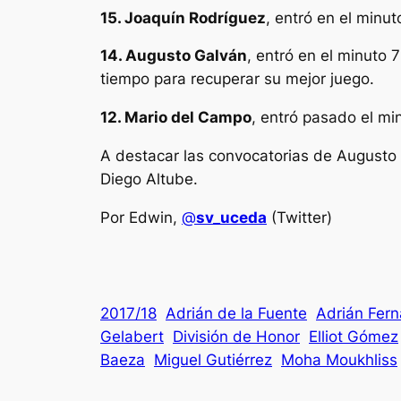
15. Joaquín Rodríguez
, entró en el minu
14. Augusto Galván
, entró en el minuto 
tiempo para recuperar su mejor juego.
12. Mario del Campo
, entró pasado el mi
A destacar las convocatorias de Augusto G
Diego Altube.
Por Edwin,
@
sv_uceda
(Twitter)
2017/18
Adrián de la Fuente
Adrián Fer
Gelabert
División de Honor
Elliot Gómez
Baeza
Miguel Gutiérrez
Moha Moukhliss