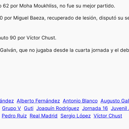
to 62 por Moha Moukhliss, no fue su mejor partido.
70 por Miguel Baeza, recuperado de lesión, disputó su 
nuto 90 por Víctor Chust.
alván, que no jugaba desde la cuarta jornada y el debu
nández
Alberto Fernández
Antonio Blanco
Augusto Ga
Grupo V
Guti
Joaquín Rodríguez
Jornada 16
Juvenil
Pedro Ruiz
Real Madrid
Sergio López
Víctor Chust