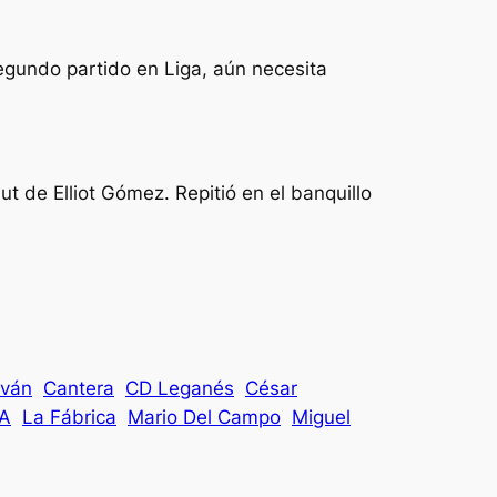
segundo partido en Liga, aún necesita
t de Elliot Gómez. Repitió en el banquillo
lván
Cantera
CD Leganés
César
 A
La Fábrica
Mario Del Campo
Miguel