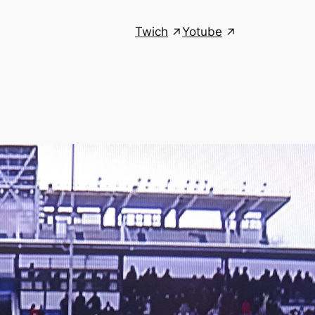
Twich
Yotube