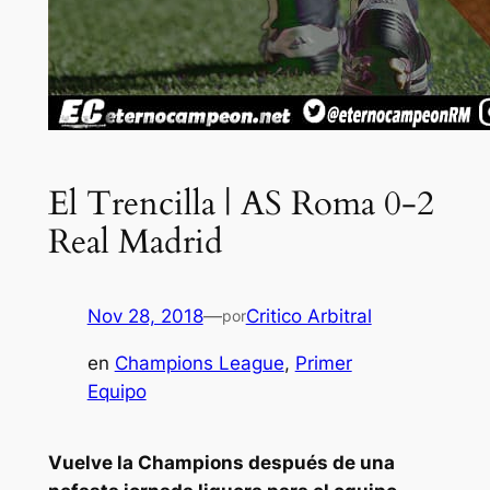
El Trencilla | AS Roma 0-2
Real Madrid
Nov 28, 2018
—
Critico Arbitral
por
en
Champions League
, 
Primer
Equipo
Vuelve la Champions después de una