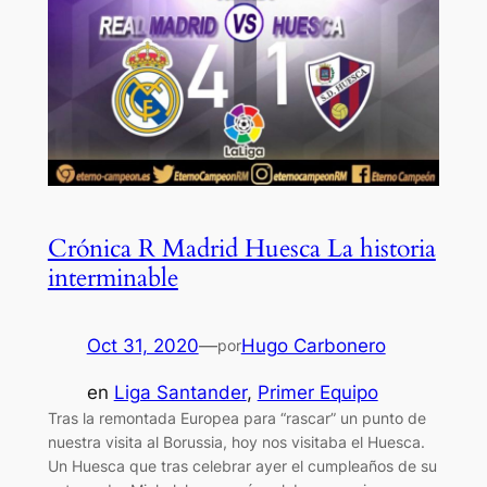
Crónica R Madrid Huesca La historia
interminable
Oct 31, 2020
—
Hugo Carbonero
por
en
Liga Santander
, 
Primer Equipo
Tras la remontada Europea para “rascar” un punto de
nuestra visita al Borussia, hoy nos visitaba el Huesca.
Un Huesca que tras celebrar ayer el cumpleaños de su