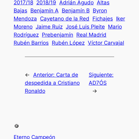
2017/18
2018/19
Adrián Agudo
Altas
Bajas
Benjamín A
Benjamín B
Byron
Mendoza
Cayetano de la Red
Fichajes
Iker
Moreno
Jaime Ruiz
José Luis Pleite
Mario
Rodríguez
Prebenjamín
Real Madrid
Rubén Barrios
Rubén López
Víctor Carvajal
←
Anterior:
Carta de
Siguiente:
despedida a Cristiano
AD7ÓS
Ronaldo
→
Eterno Campeón