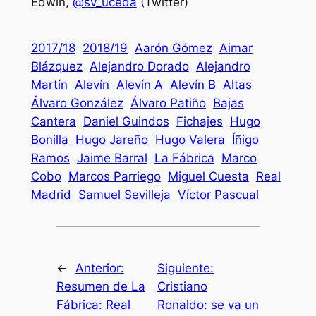
Edwin,
@sv_uceda
(Twitter)
2017/18
2018/19
Aarón Gómez
Aimar
Blázquez
Alejandro Dorado
Alejandro
Martín
Alevín
Alevín A
Alevín B
Altas
Álvaro González
Álvaro Patiño
Bajas
Cantera
Daniel Guindos
Fichajes
Hugo
Bonilla
Hugo Jareño
Hugo Valera
Íñigo
Ramos
Jaime Barral
La Fábrica
Marco
Cobo
Marcos Parriego
Miguel Cuesta
Real
Madrid
Samuel Sevilleja
Víctor Pascual
←
Anterior:
Siguiente:
Resumen de La
Cristiano
Fábrica: Real
Ronaldo: se va un