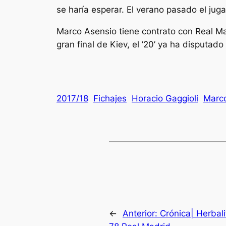
se haría esperar. El verano pasado el juga
Marco Asensio tiene contrato con Real M
gran final de Kiev, el ’20’ ya ha disputa
2017/18
Fichajes
Horacio Gaggioli
Marc
←
Anterior:
Crónica| Herbal