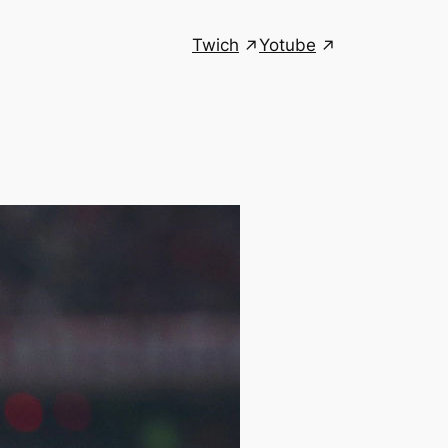
Twich
Yotube