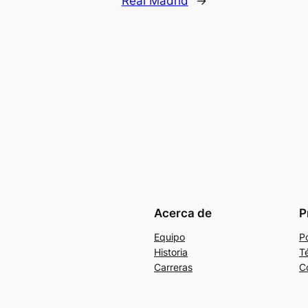
Real Madrid
→
Acerca de
P
Equipo
Po
Historia
T
Carreras
C