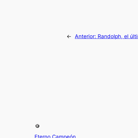
←
Anterior:
Randolph, el últ
Eterno Campeón