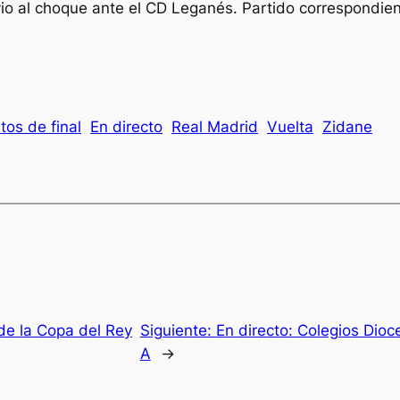
vio al choque ante el CD Leganés. Partido correspondient
tos de final
En directo
Real Madrid
Vuelta
Zidane
 de la Copa del Rey
Siguiente:
En directo: Colegios Dioc
A
→