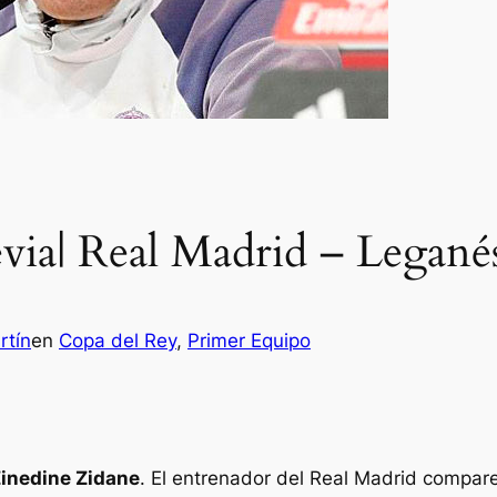
via| Real Madrid – Legané
rtín
en
Copa del Rey
, 
Primer Equipo
Zinedine Zidane
. El entrenador del Real Madrid compare