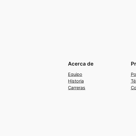
Acerca de
P
Equipo
Po
Historia
Té
Carreras
Co