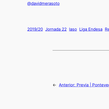
@davidmerasoto
2019/20
Jornada 22
laso
Liga Endesa
Re
←
Anterior:
Previa | Ponteved