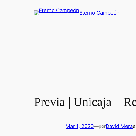
Saltar
Eterno Campeón
al
contenido
Previa | Unicaja – R
Mar 1, 2020
—
David Mera
por