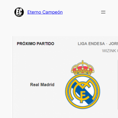
Saltar
al
Eterno Campeón
contenido