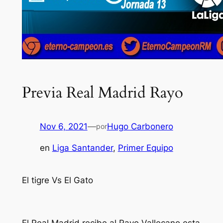
Previa Real Madrid Rayo
Nov 6, 2021
—
Hugo Carbonero
por
en
Liga Santander
, 
Primer Equipo
El tigre Vs El Gato
El Real Madrid recibe al Rayo Vallecano esta