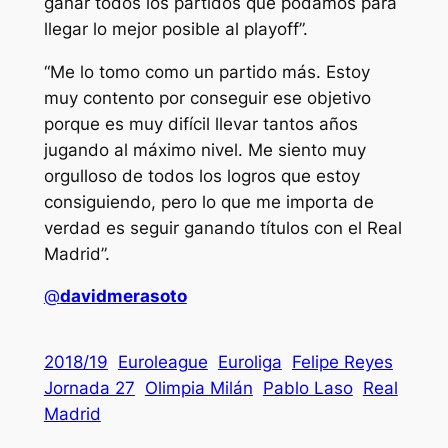
ganar todos los partidos que podamos para
llegar lo mejor posible al playoff”.
“Me lo tomo como un partido más. Estoy
muy contento por conseguir ese objetivo
porque es muy difícil llevar tantos años
jugando al máximo nivel. Me siento muy
orgulloso de todos los logros que estoy
consiguiendo, pero lo que me importa de
verdad es seguir ganando títulos con el Real
Madrid”.
@
davidmerasoto
2018/19
Euroleague
Euroliga
Felipe Reyes
Jornada 27
Olimpia Milán
Pablo Laso
Real
Madrid