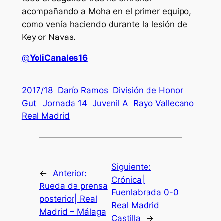
acompañando a Moha en el primer equipo,
como venía haciendo durante la lesión de
Keylor Navas.
@
YoliCanales16
2017/18
Darío Ramos
División de Honor
Guti
Jornada 14
Juvenil A
Rayo Vallecano
Real Madrid
Siguiente:
←
Anterior:
Crónica|
Rueda de prensa
Fuenlabrada 0-0
posterior| Real
Real Madrid
Madrid – Málaga
Castilla
→