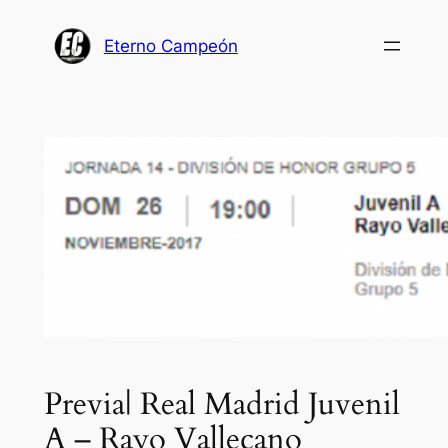
Saltar
al
Eterno Campeón
contenido
Previa| Real Madrid Juvenil
A – Rayo Vallecano