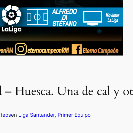
d – Huesca. Una de cal y ot
ateos
en
Liga Santander
, 
Primer Equipo