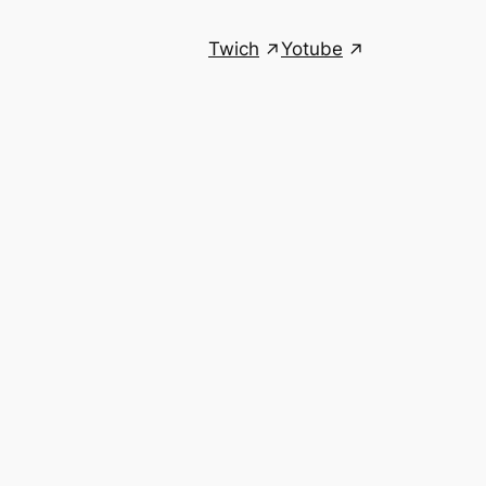
Twich
Yotube