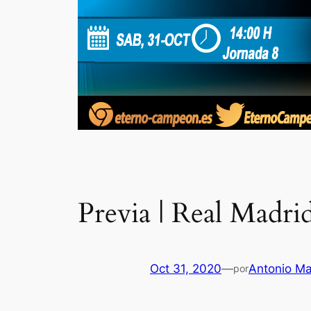
Previa | Real Madri
Oct 31, 2020
—
Antonio M
por