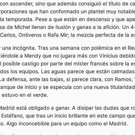
on ascender, sino que además consiguió el título de c
orporaciones que han conformado un plantel muy notabl
 la temporada. Pese a que están en descenso y que ape
dea de Michel llenan de ilusión y ganas a la afición. U
 Carlos, Ontiveros o Rafa Mir; la mezcla perfecta de la e
r una incógnita. Tras una semana con polémica en el Rea
éndole a Mendy que no jugara más con Vinicius debido
 posible castigo por parte del míster francés sobre la e
dos los equipos. Las aguas parece que están calmadas 
 La defensa, ante las bajas, si parece clara, con Ramos
rranque de inicio y se especula con una nueva titularid
 estuvo en el verde.
Madrid está obligado a ganar. A disipar las dudas que r
i Estéfano, que tras un inicio brillante en este campo q
peto. Algo inconcebible para un equipo como el Madrid.