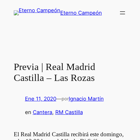
Saltar
Eterno Campeón
al
contenido
Previa | Real Madrid
Castilla – Las Rozas
Ene 11, 2020
—
Ignacio Martín
por
en
Cantera
, 
RM Castilla
El Real Madrid Castilla recibirá este domingo,