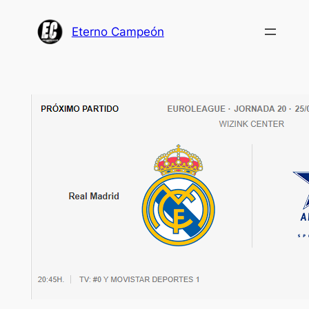
Saltar
al
Eterno Campeón
contenido