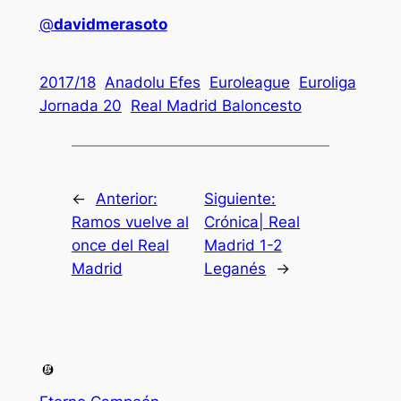
@
davidmerasoto
2017/18
Anadolu Efes
Euroleague
Euroliga
Jornada 20
Real Madrid Baloncesto
←
Anterior:
Siguiente:
Ramos vuelve al
Crónica| Real
once del Real
Madrid 1-2
Madrid
Leganés
→