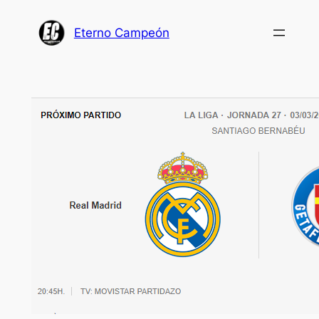
Saltar
al
Eterno Campeón
contenido