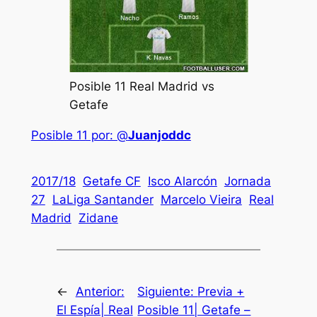
Posible 11 Real Madrid vs
Getafe
Posible 11 por: @
Juanjoddc
2017/18
Getafe CF
Isco Alarcón
Jornada
27
LaLiga Santander
Marcelo Vieira
Real
Madrid
Zidane
←
Anterior:
Siguiente:
Previa +
El Espía| Real
Posible 11| Getafe –