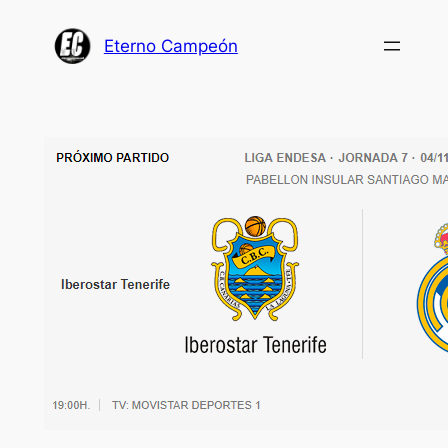
Saltar
al
Eterno Campeón
contenido