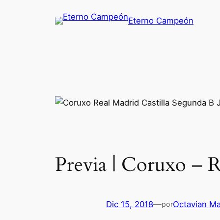
Saltar
Eterno Campeón
al
contenido
Previa | Coruxo – R
Dic 15, 2018
—
Octavian M
por