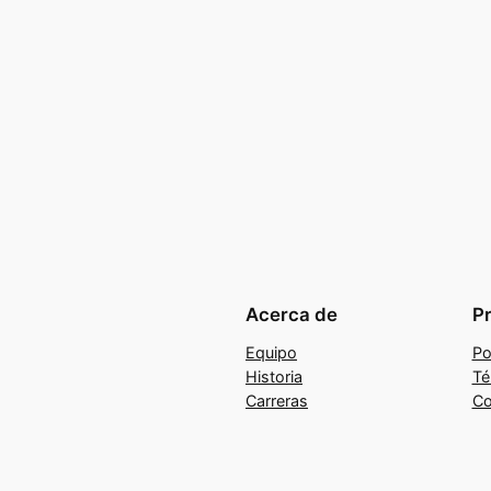
Acerca de
P
Equipo
Po
Historia
Té
Carreras
Co