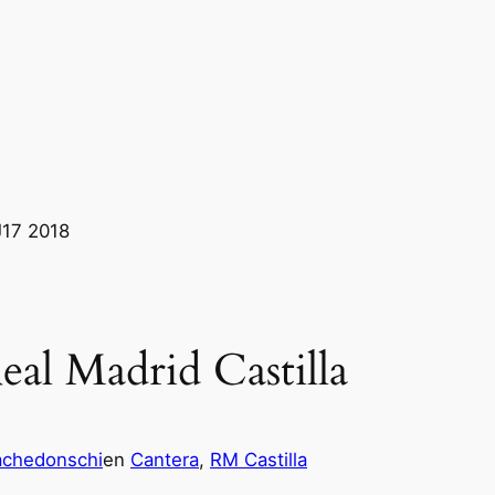
eal Madrid Castilla
achedonschi
en
Cantera
, 
RM Castilla