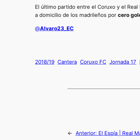
El último partido entre el Coruxo y el Real
a domicilio de los madrileños por
cero gole
@
Alvaro23_EC
2018/19
Cantera
Coruxo FC
Jornada 17
←
Anterior:
El Espía | Real 