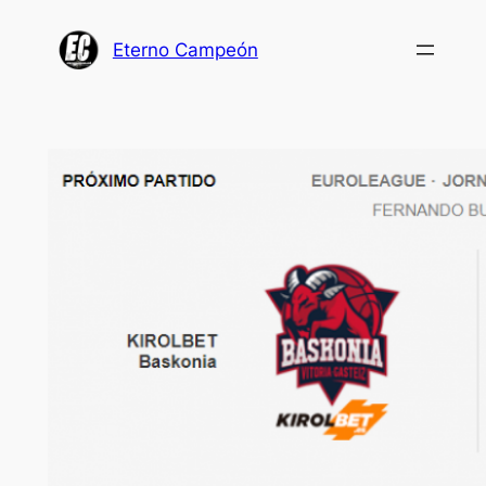
Saltar
al
Eterno Campeón
contenido