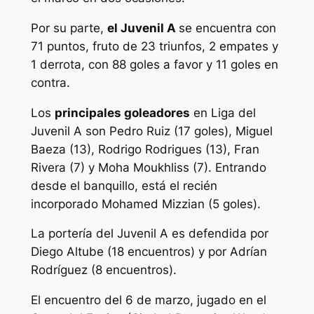
Por su parte,
el Juvenil A
se encuentra con
71 puntos, fruto de 23 triunfos, 2 empates y
1 derrota, con 88 goles a favor y 11 goles en
contra.
Los
principales goleadores
en Liga del
Juvenil A son Pedro Ruiz (17 goles), Miguel
Baeza (13), Rodrigo Rodrigues (13), Fran
Rivera (7) y Moha Moukhliss (7). Entrando
desde el banquillo, está el recién
incorporado Mohamed Mizzian (5 goles).
La portería del Juvenil A es defendida por
Diego Altube (18 encuentros) y por Adrían
Rodríguez (8 encuentros).
El encuentro del 6 de marzo, jugado en el