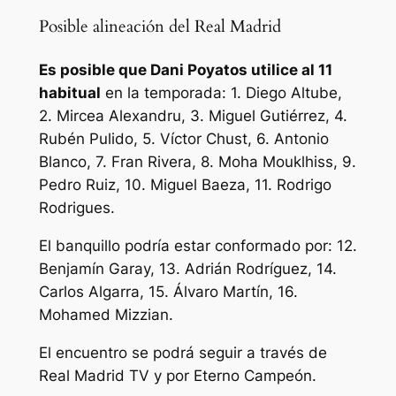
Posible alineación del Real Madrid
Es posible que Dani Poyatos utilice al 11
habitual
en la temporada: 1. Diego Altube,
2. Mircea Alexandru, 3. Miguel Gutiérrez, 4.
Rubén Pulido, 5. Víctor Chust, 6. Antonio
Blanco, 7. Fran Rivera, 8. Moha Mouklhiss, 9.
Pedro Ruiz, 10. Miguel Baeza, 11. Rodrigo
Rodrigues.
El banquillo podría estar conformado por: 12.
Benjamín Garay, 13. Adrián Rodríguez, 14.
Carlos Algarra, 15. Álvaro Martín, 16.
Mohamed Mizzian.
El encuentro se podrá seguir a través de
Real Madrid TV y por Eterno Campeón.