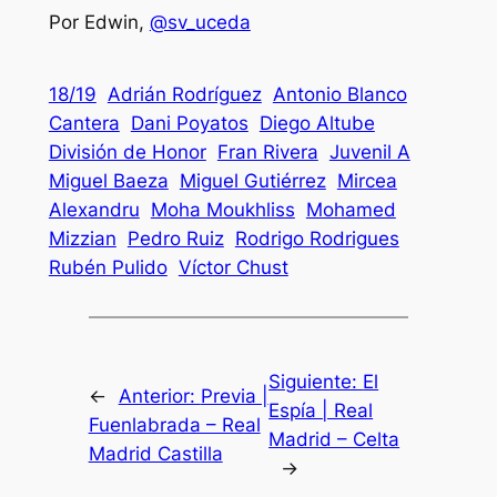
Por Edwin,
@sv_uceda
18/19
Adrián Rodríguez
Antonio Blanco
Cantera
Dani Poyatos
Diego Altube
División de Honor
Fran Rivera
Juvenil A
Miguel Baeza
Miguel Gutiérrez
Mircea
Alexandru
Moha Moukhliss
Mohamed
Mizzian
Pedro Ruiz
Rodrigo Rodrigues
Rubén Pulido
Víctor Chust
Siguiente:
El
←
Anterior:
Previa |
Espía | Real
Fuenlabrada – Real
Madrid – Celta
Madrid Castilla
→