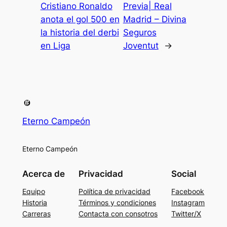
Cristiano Ronaldo
Previa| Real
anota el gol 500 en
Madrid – Divina
la historia del derbi
Seguros
en Liga
Joventut
→
Eterno Campeón
Eterno Campeón
Acerca de
Privacidad
Social
Equipo
Política de privacidad
Facebook
Historia
Términos y condiciones
Instagram
Carreras
Contacta con consotros
Twitter/X